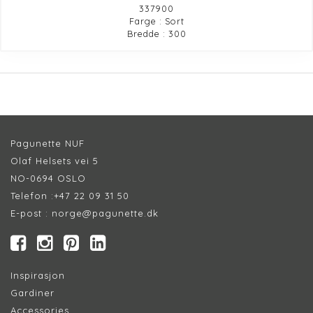
337900
Farge : Sort
Bredde : 300
Pagunette NUF
Olaf Helsets vei 5
NO-0694 OSLO
Telefon :
+47 22 09 31 50
E-post :
norge@pagunette.dk
Inspirasjon
Gardiner
Accessories