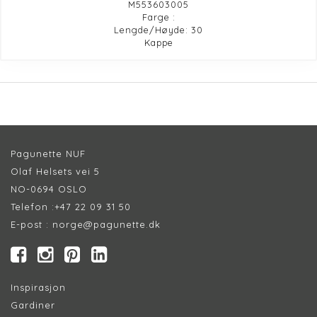
M553603005
Farge :
Lengde/Høyde: 30
Kappe
Pagunette NUF
Olaf Helsets vei 5
NO-0694 OSLO
Telefon :
+47 22 09 31 50
E-post :
norge@pagunette.dk
Inspirasjon
Gardiner