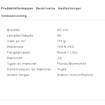
Produktinformasjon
Beskrivelse
Nedlastninger
Vaskeanvisning
Bredde
40
cm
Lengde/Høyde
90
Vekt pr. m²
111
g
Materiale
100% PES
Fargegruppe
Rosa / Lilla
Mønstret
Ja
Type av mønster
Floral/Blomstret
Konstruksjon av mønster
Trykk
Andre farger
Grønn, Hvit/offwhite