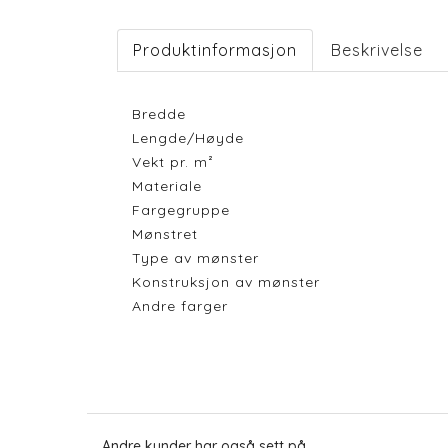
Produktinformasjon
Beskrivelse
Bredde
Lengde/Høyde
Vekt pr. m²
Materiale
Fargegruppe
Mønstret
Type av mønster
Konstruksjon av mønster
Andre farger
Andre kunder har også sett på