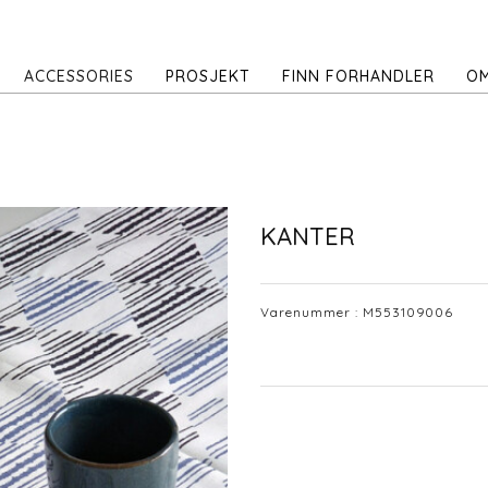
ACCESSORIES
PROSJEKT
FINN FORHANDLER
OM
KANTER
Varenummer :
M553109006