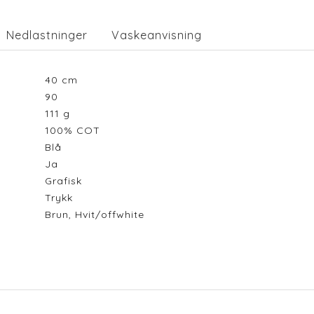
Nedlastninger
Vaskeanvisning
40
cm
90
111
g
100% COT
Blå
Ja
Grafisk
Trykk
Brun, Hvit/offwhite