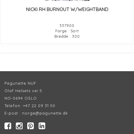
NICKI RH BURNOUT W/WEIGHTBAND
337900
Farge : Sort
Bredde : 300
Pagunette NUF
Olaf Helsets vei 5
NO-0694 OSLO
Telefon :
+47 22 09 31 50
E-post :
norge@pagunette.dk