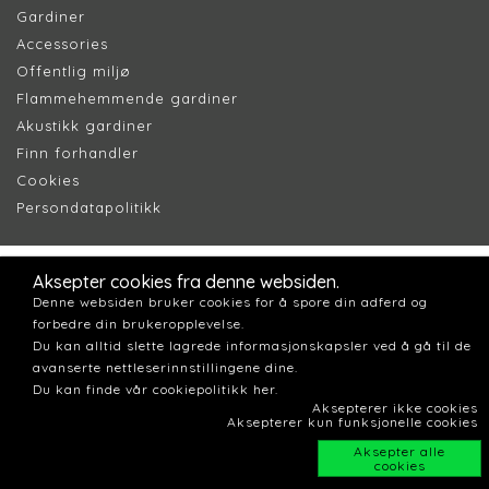
Gardiner
Accessories
Offentlig miljø
Flammehemmende gardiner
Akustikk gardiner
Finn forhandler
Cookie
s
Persondatapolitik
k
Aksepter cookies fra denne websiden.
Denne websiden bruker cookies for å spore din adferd og
forbedre din brukeropplevelse.
Du kan alltid slette lagrede informasjonskapsler ved å gå til de
avanserte nettleserinnstillingene dine.
Du kan finde vår cookiepolitikk her.
Aksepterer ikke cookies
Aksepterer kun funksjonelle cookies
Aksepter alle
cookies