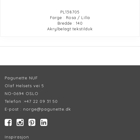
PL138705
Farge : Rosa / Lilla
Bredde : 140
Akrylbelagt tekstilduk
Pagunette NUF
Olaf Helsets vei 5
NO-0694 OSLO
Telefon :
+47 22 09 31 50
E-post :
norge@pagunette.dk
Inspirasjon