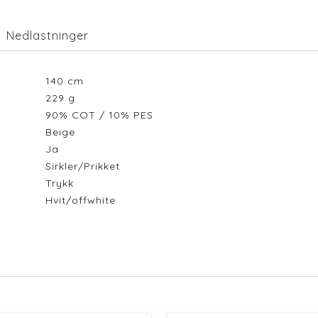
Nedlastninger
140
cm
229
g
90% COT / 10% PES
Beige
Ja
Sirkler/Prikket
Trykk
Hvit/offwhite