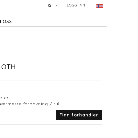
LOGG INN
 OSS
LOTH
eter
 nærmeste forpakning / rull
Finn forhandler