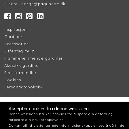
E-post :
norge@pagunette.dk
Inspirasjon
Gardiner
Accessories
Offentlig miljø
Flammehemmende gardiner
Akustikk gardiner
Finn forhandler
Cookie
s
Persondatapolitik
k
Aksepter cookies fra denne websiden.
Denne websiden bruker cookies for å spore din adferd og
forbedre din brukeropplevelse.
Du kan alltid slette lagrede informasjonskapsler ved å gå til de