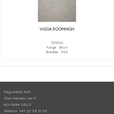
VIGGA ROOMHIGH
339552
Farge : Brun
Bredde : 300
Pagunette NUF
Olaf Helsets vei 5
NO-0694 OSLO
Telefon :
+47 22 09 31 50