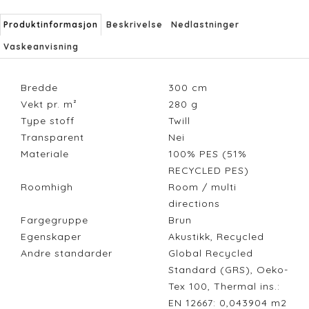
Produktinformasjon
Beskrivelse
Nedlastninger
Vaskeanvisning
Bredde
300
cm
Vekt pr. m²
280
g
Type stoff
Twill
Transparent
Nei
Materiale
100% PES (51%
RECYCLED PES)
Roomhigh
Room / multi
directions
Fargegruppe
Brun
Egenskaper
Akustikk, Recycled
Andre standarder
Global Recycled
Standard (GRS), Oeko-
Tex 100, Thermal ins.:
EN 12667: 0,043904 m2